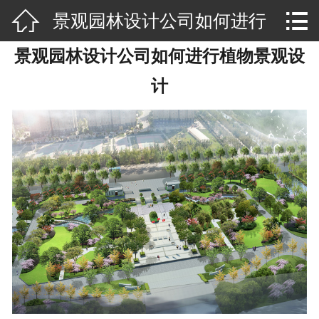


景观园林设计公司如何进行
网站首页

景观园林设计公司如何进行植物景观设
公司介绍
植物景观设计
计
景观设计
品牌文化
空间设计
规划设计
荣誉资质
新闻资讯
视频专区